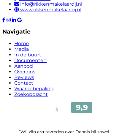
info@rikkenmakelaardij.nl
www.rikkenmakelaardij.nl
Navigatie
Home
Media
In de buurt
Documenten
Aanbod
Over ons
Reviews
Contact
Waardebepaling
Zoekopdracht
“Wij zijn erg tevreden over Dennis bij zowel