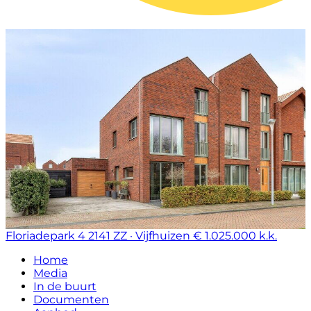
Floriadepark 4
2141 ZZ · Vijfhuizen
€ 1.025.000 k.k.
Home
Media
In de buurt
Documenten