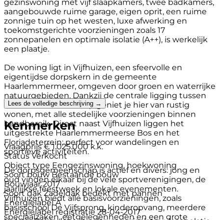
gezinswoning met vijf slaapkamers, twee badkamers,
aangebouwde ruime garage, eigen oprit, een ruime
zonnige tuin op het westen, luxe afwerking en
toekomstgerichte voorzieningen zoals 17
zonnepanelen en optimale isolatie (A++), is werkelijk
een plaatje.
De woning ligt in Vijfhuizen, een sfeervolle en
eigentijdse dorpskern in de gemeente
Haarlemmermeer, omgeven door groen en waterrijke
natuurgebieden. Dankzij de centrale ligging tussen
Lees de volledige beschrijving →
Haarlem en Hoofddorp geniet je hier van rustig
wonen, met alle stedelijke voorzieningen binnen
Kenmerken
handbereik. Direct naast Vijfhuizen liggen het
uitgestrekte Haarlemmermeerse Bos en het
Floriadeterrein; perfect voor wandelingen en
Vraagprijs
€ 1.025.000 k.k.
sportieve activiteiten.
Status
Verkocht
Object type
Eengezinswoning, hoekwoning
De dorpsgemeenschap is actief en divers: jong en
Soort bouw
Bestaande bouw
oud vinden elkaar bij de vele sportverenigingen, de
Bouwjaar
2017
jaarlijkse feestweek en lokale evenementen.
Soort dak
Zadeldak bedekt met pannen
Vijfhuizen biedt alle basisvoorzieningen, zoals
Energielabel
A
basisschool De Vijfsprong, kinderopvang, meerdere
Energielabel registratie
28-04-2017
speciaalzaken, eetgelegenheden en een grote