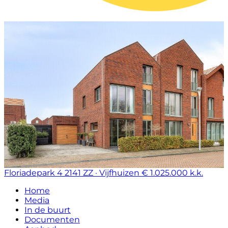
Floriadepark 4
2141 ZZ · Vijfhuizen
€ 1.025.000 k.k.
Home
Media
In de buurt
Documenten